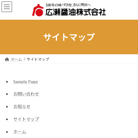
コ
ナ
ン
ビ
テ
ゲ
ン
ー
ツ
シ
へ
ョ
サイトマップ
ス
ン
キ
に
ッ
移
プ
動
ホーム
サイトマップ
Sample Page
お問い合わせ
お知らせ
サイトマップ
ホーム